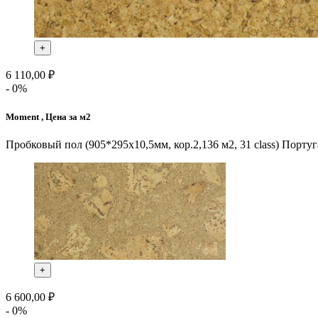
+
6 110,00 ₽
- 0%
Moment , Цена за м2
Пробковый пол (905*295х10,5мм, кор.2,136 м2, 31 class) Порту
+
6 600,00 ₽
- 0%