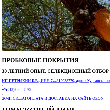
ПРОБКОВЫЕ ПОКРЫТИЯ
30 ЛЕТНИЙ ОПЫТ, СЕЛЕКЦИОННЫЙ ОТБОР
ИП ПЕТРЫКИН Б.В., ИНН 744812038779, адрес: Курганская обл
+7(912)796-47-96
ЖМИ СЮДА! ОПЛАТА И ДОСТАВКА НА САЙТЕ ОZON